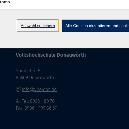
tomo
Barrierefreiheit
Impressum
AGB
Dat
Auswahl speichern
Alle Cookies akzeptieren und schl
Volkshochschule Donauwörth
Spindeltal 5
86609 Donauwörth
info@vhs-don.de
Tel: 0906 - 80 70
Fax: 0906 - 999 86 67