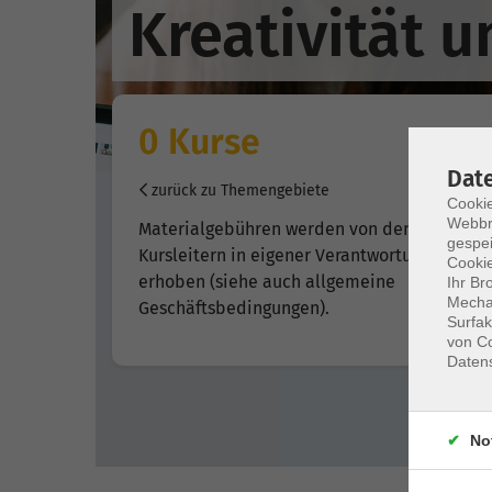
Kreativität 
0 Kurse
Dat
zurück zu Themengebiete
Cookie
Webbr
Materialgebühren werden von den VHS-
gespei
Kursleitern in eigener Verantwortung
Cookie
erhoben (siehe auch allgemeine
Ihr Br
Mechan
Geschäftsbedingungen).
Surfak
von Co
Daten
No