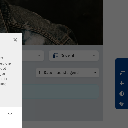
×
Ort
Dozent
rs
ei, die
ndet
Datum aufsteigend
ger
 die
dung