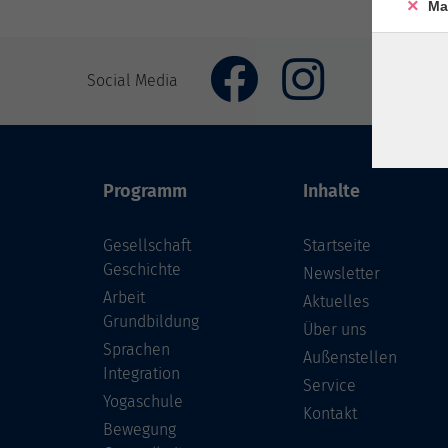
Ma
Social Media
Programm
Inhalte
Gesellschaft
Startseite
Geschichte
Newsletter
Arbeit
Aktuelles
Grundbildung
Über uns
Sprachen
Außenstellen
Integration
Service
Yogaschule
Kontakt
Bewegung