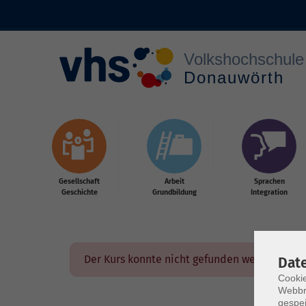
Zum Hauptinhalt springen
Gesellschaft
Arbeit
Sprachen
Geschichte
Grundbildung
Integration
Der Kurs konnte nicht gefunden werden.
Dat
Cookie
Webbr
gespei