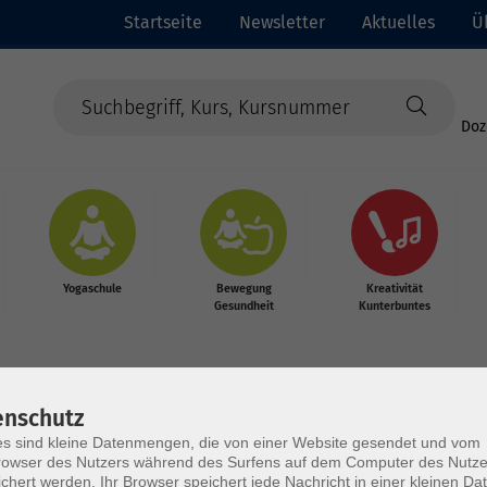
Startseite
Newsletter
Aktuelles
Ü
Doz
Yogaschule
Bewegung
Kreativität
Gesundheit
Kunterbuntes
enschutz
s sind kleine Datenmengen, die von einer Website gesendet und vom
owser des Nutzers während des Surfens auf dem Computer des Nutze
chert werden. Ihr Browser speichert jede Nachricht in einer kleinen Dat