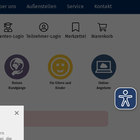
ber uns
Außenstellen
Service
Kontakt
enten-Login
Teilnehmer-Login
Merkzettel
Warenkorb
Reisen
Für Eltern und
Online-
Rundgänge
Kinder
Angebote
×
rs
ei, die