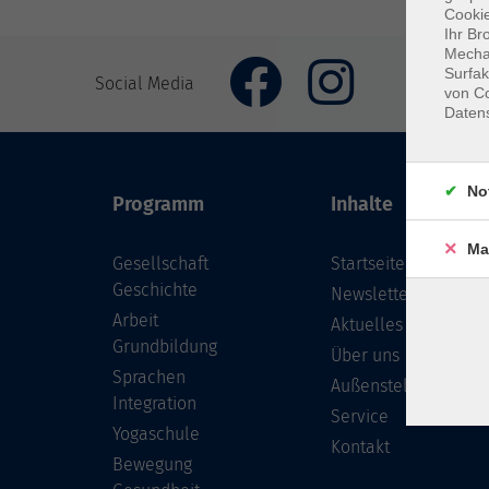
Cookie
Ihr Br
Mechan
Surfak
Social Media
von Co
Daten
No
Programm
Inhalte
Ma
Gesellschaft
Startseite
Geschichte
Newsletter
Arbeit
Aktuelles
Grundbildung
Über uns
Sprachen
Außenstellen
Integration
Service
Yogaschule
Kontakt
Bewegung