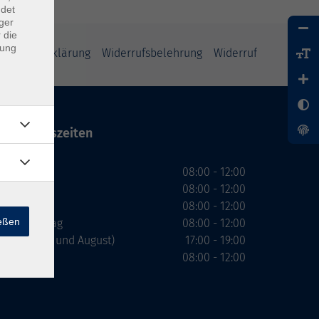
ndet
ger
 die
dung
enschutzerklärung
Widerrufsbelehrung
Widerruf
Öffnungszeiten
Montag
08:00 - 12:00
Dienstag
08:00 - 12:00
Mittwoch
08:00 - 12:00
ießen
Donnerstag
08:00 - 12:00
(nicht Juli und August)
17:00 - 19:00
Freitag
08:00 - 12:00