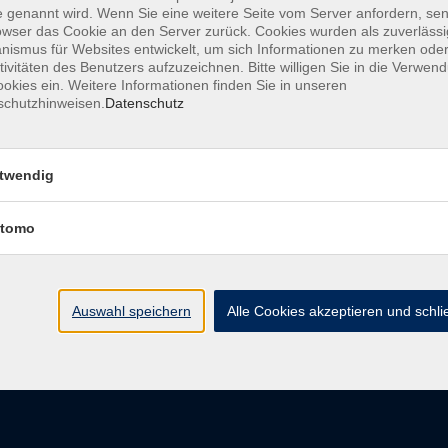
 genannt wird. Wenn Sie eine weitere Seite vom Server anfordern, se
owser das Cookie an den Server zurück. Cookies wurden als zuverlässi
ismus für Websites entwickelt, um sich Informationen zu merken oder
tivitäten des Benutzers aufzuzeichnen. Bitte willigen Sie in die Verwen
Barrierefreiheit
Impressum
AGB
Dat
okies ein. Weitere Informationen finden Sie in unseren
schutzhinweisen.
Datenschutz
twendig
Volkshochschule Donauwörth
tomo
Spindeltal 5
86609 Donauwörth
info@vhs-don.de
Auswahl speichern
Alle Cookies akzeptieren und schl
Tel: 0906 - 80 70
Fax: 0906 - 999 86 67