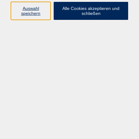
Auswahl
Alle Cookies akzeptieren und
Programm
speichern
schließen
Gesellschaft Geschichte
Arbeit Grundbildung
Sprachen Integration
Yogaschule
Bewegung Gesundheit
Kreativität Kunterbuntes
Reisen Rundgänge
Für Eltern und Kinder
Online-Angebote
Inhalte