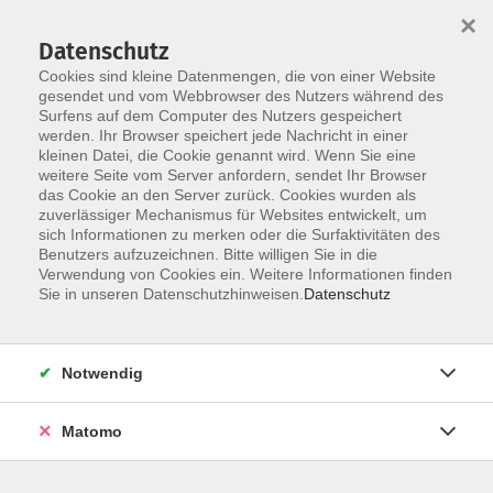
×
Datenschutz
Cookies sind kleine Datenmengen, die von einer Website
gesendet und vom Webbrowser des Nutzers während des
Surfens auf dem Computer des Nutzers gespeichert
Zum Hauptinhalt springen
werden. Ihr Browser speichert jede Nachricht in einer
kleinen Datei, die Cookie genannt wird. Wenn Sie eine
weitere Seite vom Server anfordern, sendet Ihr Browser
Der Kurs konnte nicht gefunden werden.
das Cookie an den Server zurück. Cookies wurden als
zuverlässiger Mechanismus für Websites entwickelt, um
sich Informationen zu merken oder die Surfaktivitäten des
Benutzers aufzuzeichnen. Bitte willigen Sie in die
Verwendung von Cookies ein. Weitere Informationen finden
Barrierefreiheit
Sie in unseren Datenschutzhinweisen.
Datenschutz
Impressum
AGB
Notwendig
Datenschutzerklärung
Widerrufsbelehrung
Matomo
Widerruf