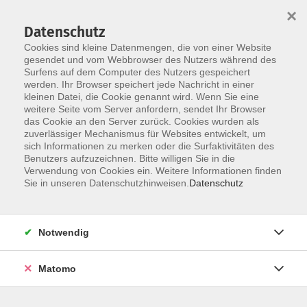
×
Datenschutz
Cookies sind kleine Datenmengen, die von einer Website
gesendet und vom Webbrowser des Nutzers während des
Surfens auf dem Computer des Nutzers gespeichert
Zum Hauptinhalt springen
werden. Ihr Browser speichert jede Nachricht in einer
kleinen Datei, die Cookie genannt wird. Wenn Sie eine
weitere Seite vom Server anfordern, sendet Ihr Browser
das Cookie an den Server zurück. Cookies wurden als
zuverlässiger Mechanismus für Websites entwickelt, um
sich Informationen zu merken oder die Surfaktivitäten des
Benutzers aufzuzeichnen. Bitte willigen Sie in die
Verwendung von Cookies ein. Weitere Informationen finden
Sie in unseren Datenschutzhinweisen.
Datenschutz
Sie sind hier:
Themengebiete
Sprachen und Integration
Deutsch
Notwendig
BAMF-geförderte Kurse
Matomo
Allg. Integrationskurs Modul 3: Basiskurs
Deutsch 3 (100 UE)