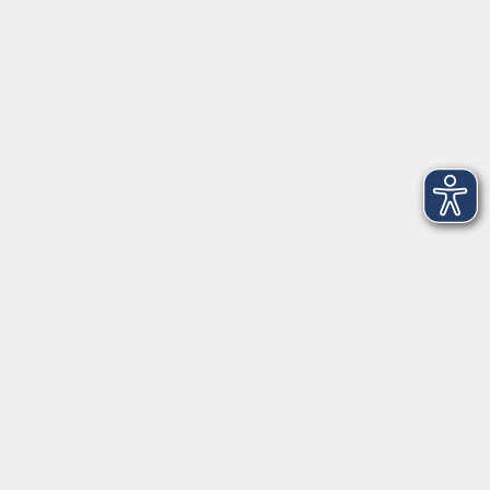
Aktuelles
Über uns
Außenstellen
Service
Kontakt
Volkshochschule Donauwörth
Spindeltal 5
86609 Donauwörth
info@vhs-don.de
Tel: 0906 - 80 70
Fax: 0906 - 999 86 67