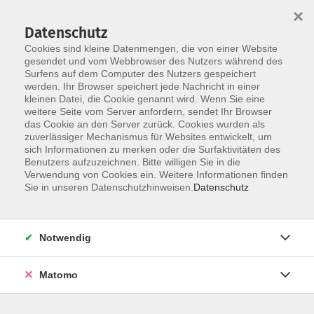
×
Datenschutz
Cookies sind kleine Datenmengen, die von einer Website
gesendet und vom Webbrowser des Nutzers während des
Surfens auf dem Computer des Nutzers gespeichert
Zum Hauptinhalt springen
Sie sind hier:
werden. Ihr Browser speichert jede Nachricht in einer
Aktuelles
kleinen Datei, die Cookie genannt wird. Wenn Sie eine
weitere Seite vom Server anfordern, sendet Ihr Browser
das Cookie an den Server zurück. Cookies wurden als
Aktuelle Informationen aus der Vhs
zuverlässiger Mechanismus für Websites entwickelt, um
sich Informationen zu merken oder die Surfaktivitäten des
Benutzers aufzuzeichnen. Bitte willigen Sie in die
Verwendung von Cookies ein. Weitere Informationen finden
Buchdorf ist die achte Außenstelle
Sie in unseren Datenschutzhinweisen.
Datenschutz
27.03.2023
Es war eine rundum gelungene Feier – die
Notwendig
Gründung der 8. Außenstelle der Volkshochschule
Donauwörth im neuen Rathaus von Buchdorf.
Matomo
Bürgermeister Walter Grob, Paul Soldner, der
Vorsitzende der Erwachsenenbildungseinrichtung,