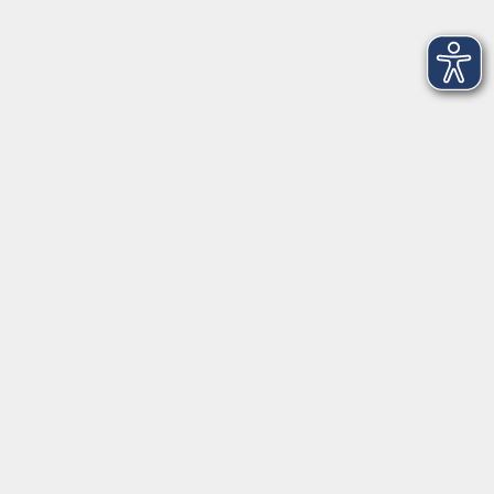
Volkshochschule Donauwörth
Spindeltal 5
86609 Donauwörth
info@vhs-don.de
Tel: 0906 - 80 70
Fax: 0906 - 999 86 67
Öffnungszeiten
Montag
08:00 - 12:00
Dienstag
08:00 - 12:00
Mittwoch
08:00 - 12:00
Donnerstag
08:00 - 12:00
(nicht Juli und August)
17:00 - 19:00
Freitag
08:00 - 12:00