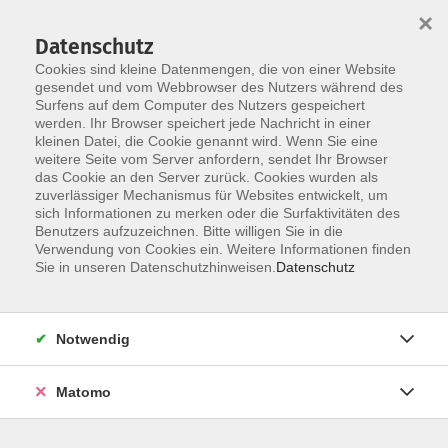
×
Datenschutz
Cookies sind kleine Datenmengen, die von einer Website
gesendet und vom Webbrowser des Nutzers während des
Surfens auf dem Computer des Nutzers gespeichert
Zum Hauptinhalt springen
Sie sind hier:
werden. Ihr Browser speichert jede Nachricht in einer
Aktuelles
kleinen Datei, die Cookie genannt wird. Wenn Sie eine
weitere Seite vom Server anfordern, sendet Ihr Browser
das Cookie an den Server zurück. Cookies wurden als
Aktuelle Informationen aus der Vhs
zuverlässiger Mechanismus für Websites entwickelt, um
sich Informationen zu merken oder die Surfaktivitäten des
Benutzers aufzuzeichnen. Bitte willigen Sie in die
Verwendung von Cookies ein. Weitere Informationen finden
Achim Frank neuer 2. Vorsitzender
Sie in unseren Datenschutzhinweisen.
Datenschutz
27.03.2023
Das Jahr 2022 ist für die Volkshochschule
Notwendig
Donauwörth und ihren damals erst sieben
Außenstellen unerwartet positiv verlaufen. Statt
Matomo
einem prognostizierten Minus schließt die Bilanz
mit einem Überschuss ab. Dies erläuterten bei der