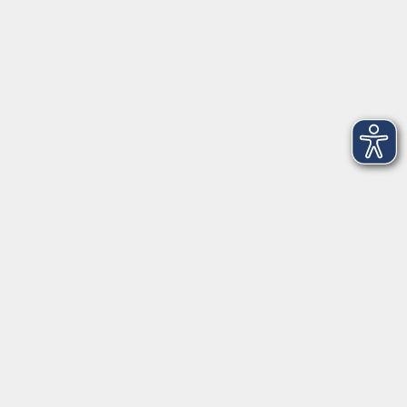
Über uns
Außenstellen
Service
Kontakt
Volkshochschule Donauwörth
Spindeltal 5
86609 Donauwörth
info@vhs-don.de
Tel: 0906 - 80 70
Fax: 0906 - 999 86 67