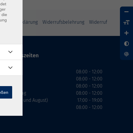
ndet
ger
 die
dung
enschutzerklärung
Widerrufsbelehrung
Widerruf
Öffnungszeiten
Montag
08:00 - 12:00
Dienstag
08:00 - 12:00
Mittwoch
08:00 - 12:00
ießen
Donnerstag
08:00 - 12:00
(nicht Juli und August)
17:00 - 19:00
Freitag
08:00 - 12:00