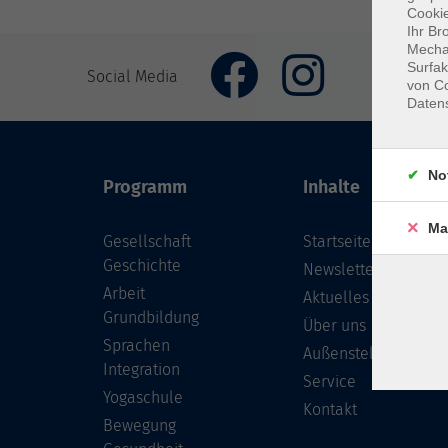
Cookie
Ihr Br
Mechan
Surfak
Social Media
von Co
Daten
No
Programm
Inhalte
Ma
Gesellschaft
Startseite
Geschichte
Newsletter
Arbeit
Aktuelles
Grundbildung
Über uns
Sprachen
Außenstellen
Integration
Service
Yogaschule
Kontakt
Bewegung