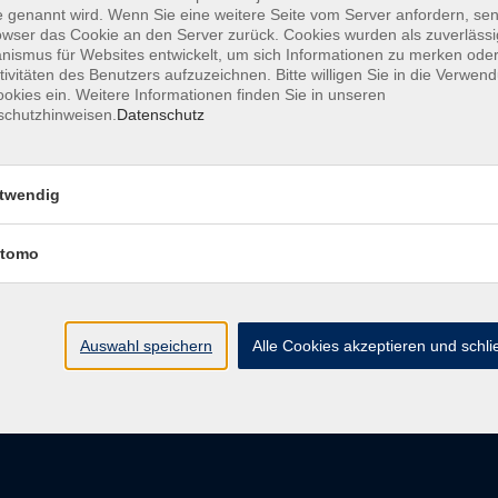
 genannt wird. Wenn Sie eine weitere Seite vom Server anfordern, se
owser das Cookie an den Server zurück. Cookies wurden als zuverlässi
ismus für Websites entwickelt, um sich Informationen zu merken oder
tivitäten des Benutzers aufzuzeichnen. Bitte willigen Sie in die Verwen
Barrierefreiheit
Impressum
AGB
Dat
okies ein. Weitere Informationen finden Sie in unseren
schutzhinweisen.
Datenschutz
twendig
Volkshochschule Donauwörth
tomo
Spindeltal 5
86609 Donauwörth
info@vhs-don.de
Auswahl speichern
Alle Cookies akzeptieren und schl
Tel: 0906 - 80 70
Fax: 0906 - 999 86 67