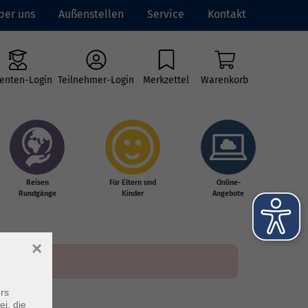
ber uns
Außenstellen
Service
Kontakt
enten-Login
Teilnehmer-Login
Merkzettel
Warenkorb
Reisen
Für Eltern und
Online-
Rundgänge
Kinder
Angebote
×
rs
ei, die