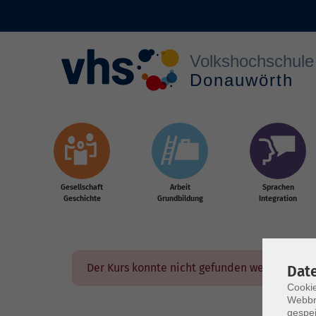
Zum Hauptinhalt springen
Gesellschaft
Arbeit
Sprachen
Geschichte
Grundbildung
Integration
Der Kurs konnte nicht gefunden werden.
Dat
Cookie
Webbr
gespei