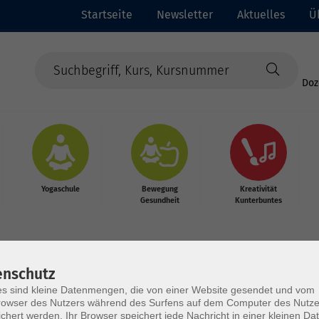
Startseite
Newsletter
Aktuelles
Ü
Doz
Yogaschule
Bewegung
Kreativität
Gesundheit
Kunterbuntes
enschutz
s sind kleine Datenmengen, die von einer Website gesendet und vom
owser des Nutzers während des Surfens auf dem Computer des Nutze
chert werden. Ihr Browser speichert jede Nachricht in einer kleinen Dat