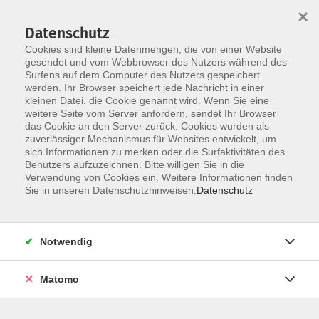
×
Datenschutz
Cookies sind kleine Datenmengen, die von einer Website
gesendet und vom Webbrowser des Nutzers während des
Surfens auf dem Computer des Nutzers gespeichert
Zum Hauptinhalt springen
werden. Ihr Browser speichert jede Nachricht in einer
kleinen Datei, die Cookie genannt wird. Wenn Sie eine
weitere Seite vom Server anfordern, sendet Ihr Browser
Der Kurs konnte nicht gefunden werden.
das Cookie an den Server zurück. Cookies wurden als
zuverlässiger Mechanismus für Websites entwickelt, um
sich Informationen zu merken oder die Surfaktivitäten des
Benutzers aufzuzeichnen. Bitte willigen Sie in die
Verwendung von Cookies ein. Weitere Informationen finden
Barrierefreiheit
Sie in unseren Datenschutzhinweisen.
Datenschutz
Impressum
AGB
Notwendig
Datenschutzerklärung
Widerrufsbelehrung
Matomo
Widerruf