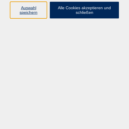
Auswahl
Alle Cookies akzeptieren und
Programm
speichern
schließen
Gesellschaft Geschichte
Arbeit Grundbildung
Sprachen Integration
Yogaschule
Bewegung Gesundheit
Kreativität Kunterbuntes
Reisen Rundgänge
Für Eltern und Kinder
Online-Angebote
Inhalte