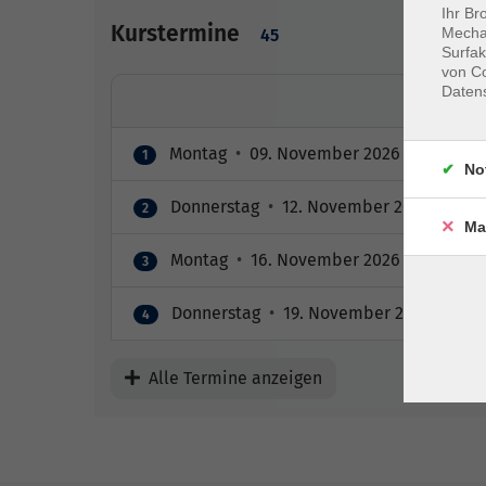
Ihr Br
Kurstermine
Mechan
45
Surfak
von Co
Daten
Montag
•
09. November 2026
•
18:00 – 
1
No
Donnerstag
•
12. November 2026
•
18:0
2
Ma
Montag
•
16. November 2026
•
18:00 – 
3
Donnerstag
•
19. November 2026
•
18:0
4
Alle Termine anzeigen