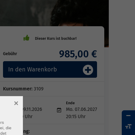
985,00 €
Gebühr
In den Warenkorb
Kursnummer:
3109
×
Start
Ende
Mo. 09.11.2026
Mo. 07.06.2027
18:00 Uhr
20:15 Uhr
rs
ei, die
Kursleitung:
ndet