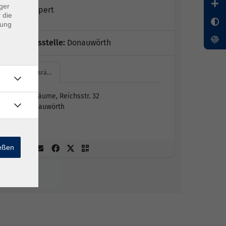
ger
Olga Geppert
 die
dung
Geschäftsstelle:
Donauwörth
VHS-Kursrä…
VHS-Kursräume, Reichsstr. 32
86609 Donauwörth
Raum 11
ießen