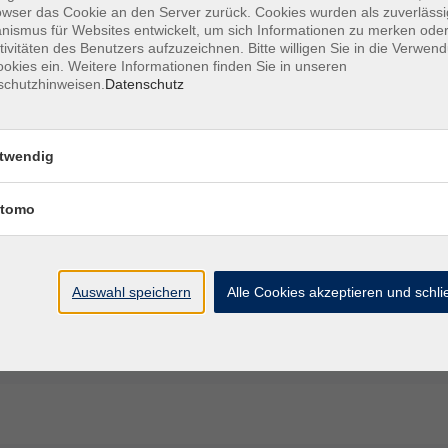
owser das Cookie an den Server zurück. Cookies wurden als zuverlässi
ismus für Websites entwickelt, um sich Informationen zu merken oder
tivitäten des Benutzers aufzuzeichnen. Bitte willigen Sie in die Verwen
okies ein. Weitere Informationen finden Sie in unseren
schutzhinweisen.
Datenschutz
Ort / Raum
20:15 Uhr
Raum 11
twendig
0 – 20:15 Uhr
Raum 11
tomo
20:15 Uhr
Raum 11
0 – 20:15 Uhr
Raum 11
Auswahl speichern
Alle Cookies akzeptieren und schl