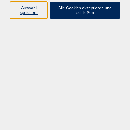
Auswahl
Alle Cookies akzeptieren und
Programm
speichern
schließen
Gesellschaft Geschichte
Arbeit Grundbildung
Sprachen Integration
Yogaschule
Bewegung Gesundheit
Kreativität Kunterbuntes
Reisen Rundgänge
Für Eltern und Kinder
Online-Angebote
Inhalte