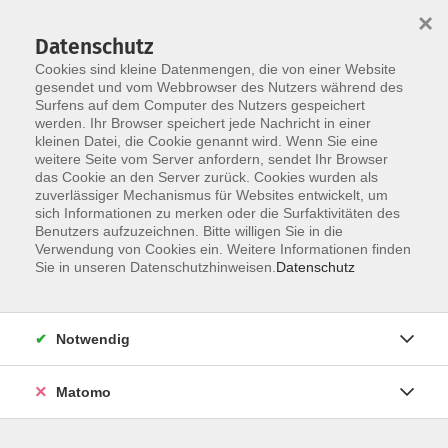
×
Datenschutz
Cookies sind kleine Datenmengen, die von einer Website
gesendet und vom Webbrowser des Nutzers während des
Surfens auf dem Computer des Nutzers gespeichert
Zum Hauptinhalt springen
werden. Ihr Browser speichert jede Nachricht in einer
kleinen Datei, die Cookie genannt wird. Wenn Sie eine
weitere Seite vom Server anfordern, sendet Ihr Browser
Der Kurs konnte nicht gefunden werden.
das Cookie an den Server zurück. Cookies wurden als
zuverlässiger Mechanismus für Websites entwickelt, um
sich Informationen zu merken oder die Surfaktivitäten des
Benutzers aufzuzeichnen. Bitte willigen Sie in die
Verwendung von Cookies ein. Weitere Informationen finden
Barrierefreiheit
Sie in unseren Datenschutzhinweisen.
Datenschutz
Impressum
AGB
Notwendig
Datenschutzerklärung
Widerrufsbelehrung
Matomo
Widerruf