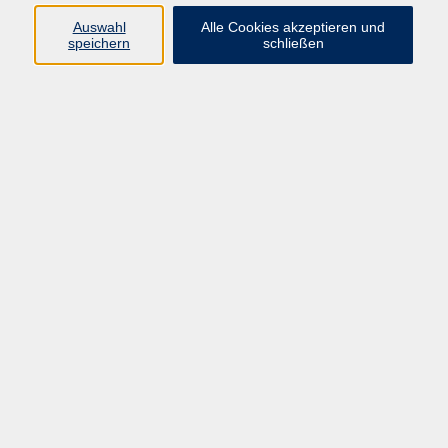
Auswahl
Alle Cookies akzeptieren und
Programm
speichern
schließen
Gesellschaft Geschichte
Arbeit Grundbildung
Sprachen Integration
Yogaschule
Bewegung Gesundheit
Kreativität Kunterbuntes
Reisen Rundgänge
Für Eltern und Kinder
Online-Angebote
Inhalte