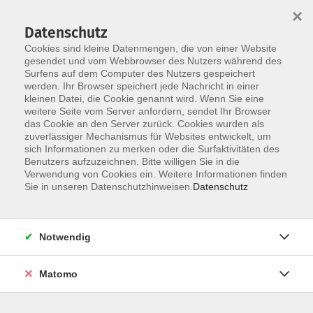
×
Datenschutz
Cookies sind kleine Datenmengen, die von einer Website
gesendet und vom Webbrowser des Nutzers während des
Surfens auf dem Computer des Nutzers gespeichert
Zum Hauptinhalt springen
werden. Ihr Browser speichert jede Nachricht in einer
kleinen Datei, die Cookie genannt wird. Wenn Sie eine
weitere Seite vom Server anfordern, sendet Ihr Browser
Der Kurs konnte nicht gefunden werden.
das Cookie an den Server zurück. Cookies wurden als
zuverlässiger Mechanismus für Websites entwickelt, um
sich Informationen zu merken oder die Surfaktivitäten des
Benutzers aufzuzeichnen. Bitte willigen Sie in die
Verwendung von Cookies ein. Weitere Informationen finden
Barrierefreiheit
Sie in unseren Datenschutzhinweisen.
Datenschutz
Impressum
AGB
Notwendig
Datenschutzerklärung
Widerrufsbelehrung
Matomo
Widerruf