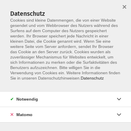
×
Datenschutz
Cookies sind kleine Datenmengen, die von einer Website
gesendet und vom Webbrowser des Nutzers während des
Surfens auf dem Computer des Nutzers gespeichert
Zum Hauptinhalt springen
werden. Ihr Browser speichert jede Nachricht in einer
kleinen Datei, die Cookie genannt wird. Wenn Sie eine
weitere Seite vom Server anfordern, sendet Ihr Browser
Der Kurs konnte nicht gefunden werden.
das Cookie an den Server zurück. Cookies wurden als
zuverlässiger Mechanismus für Websites entwickelt, um
sich Informationen zu merken oder die Surfaktivitäten des
Benutzers aufzuzeichnen. Bitte willigen Sie in die
Verwendung von Cookies ein. Weitere Informationen finden
Barrierefreiheit
Sie in unseren Datenschutzhinweisen.
Datenschutz
Impressum
AGB
Notwendig
Datenschutzerklärung
Widerrufsbelehrung
Matomo
Widerruf