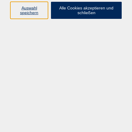
Auswahl
Alle Cookies akzeptieren und
Programm
speichern
schließen
Gesellschaft Geschichte
Arbeit Grundbildung
Sprachen Integration
Yogaschule
Bewegung Gesundheit
Kreativität Kunterbuntes
Reisen Rundgänge
Für Eltern und Kinder
Online-Angebote
Inhalte