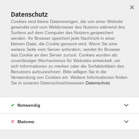
×
Datenschutz
Cookies sind kleine Datenmengen, die von einer Website
gesendet und vom Webbrowser des Nutzers während des
Surfens auf dem Computer des Nutzers gespeichert
Zum Hauptinhalt springen
werden. Ihr Browser speichert jede Nachricht in einer
kleinen Datei, die Cookie genannt wird. Wenn Sie eine
weitere Seite vom Server anfordern, sendet Ihr Browser
Der Kurs konnte nicht gefunden werden.
das Cookie an den Server zurück. Cookies wurden als
zuverlässiger Mechanismus für Websites entwickelt, um
sich Informationen zu merken oder die Surfaktivitäten des
Benutzers aufzuzeichnen. Bitte willigen Sie in die
Verwendung von Cookies ein. Weitere Informationen finden
Barrierefreiheit
Sie in unseren Datenschutzhinweisen.
Datenschutz
Impressum
AGB
Notwendig
Datenschutzerklärung
Widerrufsbelehrung
Matomo
Widerruf