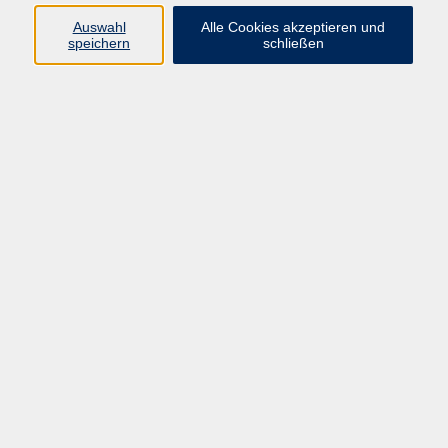
Auswahl
Alle Cookies akzeptieren und
Programm
speichern
schließen
Gesellschaft Geschichte
Arbeit Grundbildung
Sprachen Integration
Yogaschule
Bewegung Gesundheit
Kreativität Kunterbuntes
Reisen Rundgänge
Für Eltern und Kinder
Online-Angebote
Inhalte