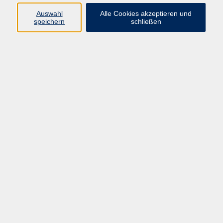
Auswahl
Alle Cookies akzeptieren und
Programm
speichern
schließen
Gesellschaft Geschichte
Arbeit Grundbildung
Sprachen Integration
Yogaschule
Bewegung Gesundheit
Kreativität Kunterbuntes
Reisen Rundgänge
Für Eltern und Kinder
Online-Angebote
Inhalte