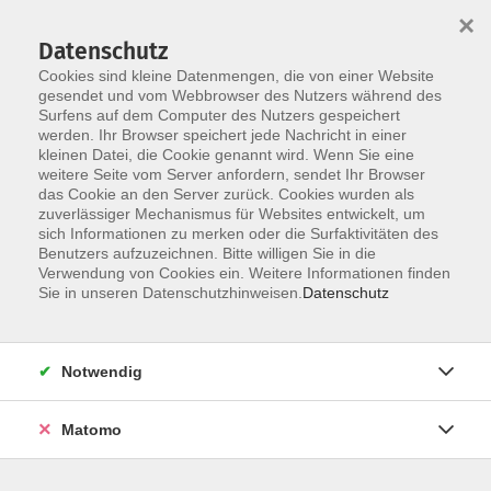
×
Datenschutz
Cookies sind kleine Datenmengen, die von einer Website
gesendet und vom Webbrowser des Nutzers während des
Surfens auf dem Computer des Nutzers gespeichert
Zum Hauptinhalt springen
werden. Ihr Browser speichert jede Nachricht in einer
kleinen Datei, die Cookie genannt wird. Wenn Sie eine
weitere Seite vom Server anfordern, sendet Ihr Browser
Der Kurs konnte nicht gefunden werden.
das Cookie an den Server zurück. Cookies wurden als
zuverlässiger Mechanismus für Websites entwickelt, um
sich Informationen zu merken oder die Surfaktivitäten des
Benutzers aufzuzeichnen. Bitte willigen Sie in die
Verwendung von Cookies ein. Weitere Informationen finden
Barrierefreiheit
Sie in unseren Datenschutzhinweisen.
Datenschutz
Impressum
AGB
Notwendig
Datenschutzerklärung
Widerrufsbelehrung
Matomo
Widerruf