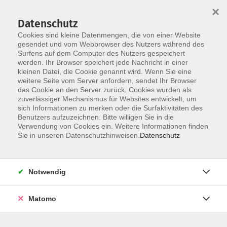
×
Datenschutz
Cookies sind kleine Datenmengen, die von einer Website
gesendet und vom Webbrowser des Nutzers während des
Surfens auf dem Computer des Nutzers gespeichert
Zum Hauptinhalt springen
werden. Ihr Browser speichert jede Nachricht in einer
kleinen Datei, die Cookie genannt wird. Wenn Sie eine
weitere Seite vom Server anfordern, sendet Ihr Browser
Der Kurs konnte nicht gefunden werden.
das Cookie an den Server zurück. Cookies wurden als
zuverlässiger Mechanismus für Websites entwickelt, um
sich Informationen zu merken oder die Surfaktivitäten des
Benutzers aufzuzeichnen. Bitte willigen Sie in die
Verwendung von Cookies ein. Weitere Informationen finden
Barrierefreiheit
Sie in unseren Datenschutzhinweisen.
Datenschutz
Impressum
AGB
Notwendig
Datenschutzerklärung
Widerrufsbelehrung
Matomo
Widerruf