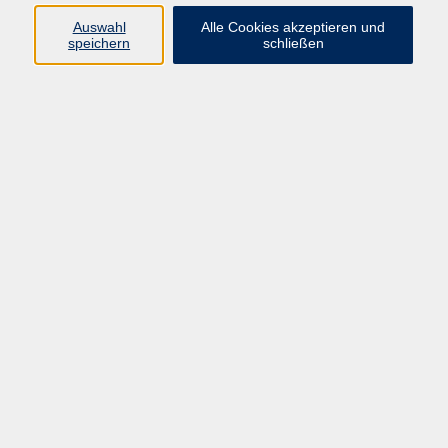
Auswahl
Alle Cookies akzeptieren und
Programm
speichern
schließen
Gesellschaft Geschichte
Arbeit Grundbildung
Sprachen Integration
Yogaschule
Bewegung Gesundheit
Kreativität Kunterbuntes
Reisen Rundgänge
Für Eltern und Kinder
Online-Angebote
Inhalte