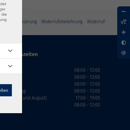
ndet
ger
 die
dung
enschutzerklärung
Widerrufsbelehrung
Widerruf
Öffnungszeiten
Montag
08:00 - 12:00
Dienstag
08:00 - 12:00
Mittwoch
08:00 - 12:00
ießen
Donnerstag
08:00 - 12:00
(nicht Juli und August)
17:00 - 19:00
Freitag
08:00 - 12:00