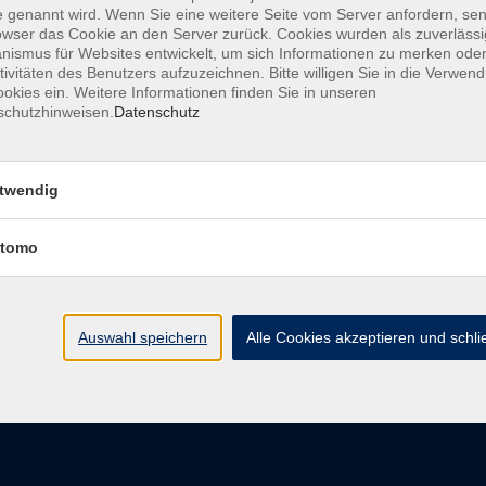
 genannt wird. Wenn Sie eine weitere Seite vom Server anfordern, se
owser das Cookie an den Server zurück. Cookies wurden als zuverlässi
ismus für Websites entwickelt, um sich Informationen zu merken oder
tivitäten des Benutzers aufzuzeichnen. Bitte willigen Sie in die Verwen
Barrierefreiheit
Impressum
AGB
Dat
okies ein. Weitere Informationen finden Sie in unseren
schutzhinweisen.
Datenschutz
twendig
Volkshochschule Donauwörth
tomo
Spindeltal 5
86609 Donauwörth
info@vhs-don.de
Auswahl speichern
Alle Cookies akzeptieren und schl
Tel: 0906 - 80 70
Fax: 0906 - 999 86 67