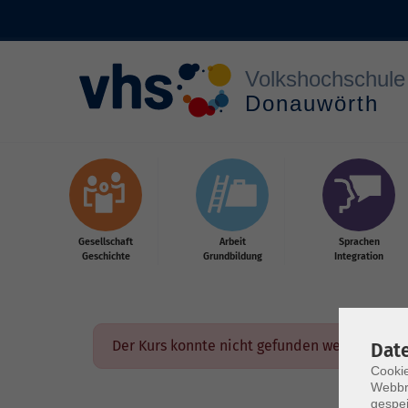
Zum Hauptinhalt springen
Gesellschaft
Arbeit
Sprachen
Geschichte
Grundbildung
Integration
Der Kurs konnte nicht gefunden werden.
Dat
Cookie
Webbr
gespei