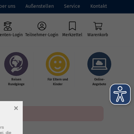
ber uns
Außenstellen
Service
Kontakt
enten-Login
Teilnehmer-Login
Merkzettel
Warenkorb
Reisen
Für Eltern und
Online-
Rundgänge
Kinder
Angebote
×
rs
ei, die