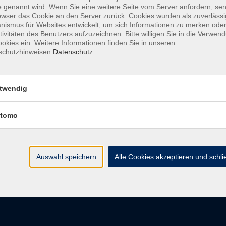
 genannt wird. Wenn Sie eine weitere Seite vom Server anfordern, se
owser das Cookie an den Server zurück. Cookies wurden als zuverlässi
ismus für Websites entwickelt, um sich Informationen zu merken oder
tivitäten des Benutzers aufzuzeichnen. Bitte willigen Sie in die Verwen
Barrierefreiheit
Impressum
AGB
Dat
okies ein. Weitere Informationen finden Sie in unseren
schutzhinweisen.
Datenschutz
twendig
Volkshochschule Donauwörth
tomo
Spindeltal 5
86609 Donauwörth
info@vhs-don.de
Auswahl speichern
Alle Cookies akzeptieren und schl
Tel: 0906 - 80 70
Fax: 0906 - 999 86 67