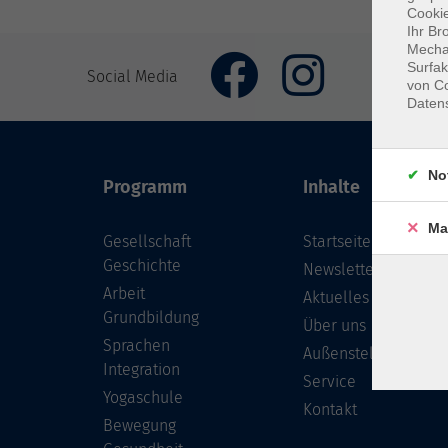
Cookie
Ihr Br
Mechan
Surfak
Social Media
von Co
Daten
No
Programm
Inhalte
Ma
Gesellschaft
Startseite
Geschichte
Newsletter
Arbeit
Aktuelles
Grundbildung
Über uns
Sprachen
Außenstellen
Integration
Service
Yogaschule
Kontakt
Bewegung