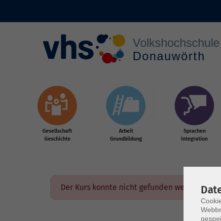
Zum Hauptinhalt springen
Gesellschaft
Arbeit
Sprachen
Geschichte
Grundbildung
Integration
Der Kurs konnte nicht gefunden werden.
Dat
Cookie
Webbr
gespei