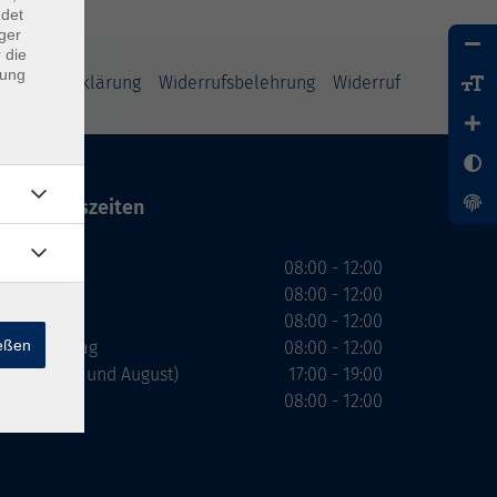
ndet
ger
 die
dung
enschutzerklärung
Widerrufsbelehrung
Widerruf
Öffnungszeiten
Montag
08:00 - 12:00
Dienstag
08:00 - 12:00
Mittwoch
08:00 - 12:00
ießen
Donnerstag
08:00 - 12:00
(nicht Juli und August)
17:00 - 19:00
Freitag
08:00 - 12:00