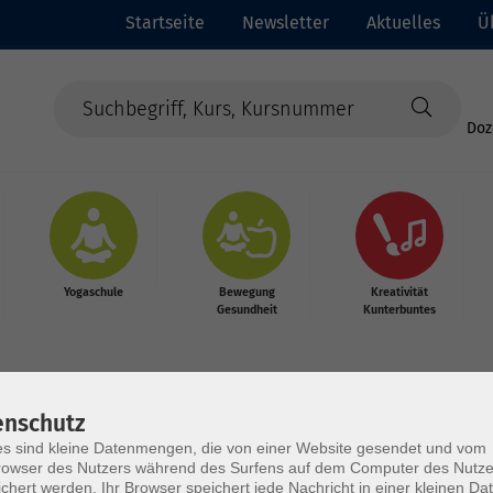
Startseite
Newsletter
Aktuelles
Ü
Doz
Yogaschule
Bewegung
Kreativität
Gesundheit
Kunterbuntes
enschutz
s sind kleine Datenmengen, die von einer Website gesendet und vom
owser des Nutzers während des Surfens auf dem Computer des Nutze
chert werden. Ihr Browser speichert jede Nachricht in einer kleinen Dat