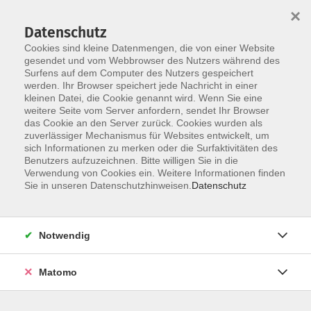
×
Datenschutz
Cookies sind kleine Datenmengen, die von einer Website
gesendet und vom Webbrowser des Nutzers während des
Surfens auf dem Computer des Nutzers gespeichert
Zum Hauptinhalt springen
werden. Ihr Browser speichert jede Nachricht in einer
kleinen Datei, die Cookie genannt wird. Wenn Sie eine
weitere Seite vom Server anfordern, sendet Ihr Browser
das Cookie an den Server zurück. Cookies wurden als
zuverlässiger Mechanismus für Websites entwickelt, um
sich Informationen zu merken oder die Surfaktivitäten des
Benutzers aufzuzeichnen. Bitte willigen Sie in die
Verwendung von Cookies ein. Weitere Informationen finden
Sie in unseren Datenschutzhinweisen.
Datenschutz
Sie sind hier:
Themengebiete
Reisen und Rundgänge
Mehrtägige Studienreisen
Notwendig
Norwegen: Mit Hurtigruten und Lofoten
Matomo
Faszination Hurtigruten, so könnte man diese Reise