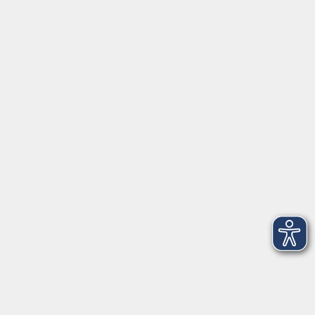
Inhalte
Startseite
Newsletter
Aktuelles
Über uns
Außenstellen
Service
Kontakt
Volkshochschule Donauwörth
Spindeltal 5
86609 Donauwörth
info@vhs-don.de