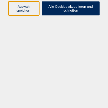
Auswahl
Alle Cookies akzeptieren und
Programm
speichern
schließen
Gesellschaft Geschichte
Arbeit Grundbildung
Sprachen Integration
Yogaschule
Bewegung Gesundheit
Kreativität Kunterbuntes
Reisen Rundgänge
Für Eltern und Kinder
Online-Angebote
Inhalte