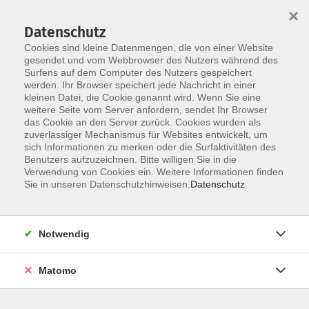
×
Datenschutz
Cookies sind kleine Datenmengen, die von einer Website
gesendet und vom Webbrowser des Nutzers während des
Surfens auf dem Computer des Nutzers gespeichert
Zum Hauptinhalt springen
werden. Ihr Browser speichert jede Nachricht in einer
kleinen Datei, die Cookie genannt wird. Wenn Sie eine
weitere Seite vom Server anfordern, sendet Ihr Browser
Der Kurs konnte nicht gefunden werden.
das Cookie an den Server zurück. Cookies wurden als
zuverlässiger Mechanismus für Websites entwickelt, um
sich Informationen zu merken oder die Surfaktivitäten des
Benutzers aufzuzeichnen. Bitte willigen Sie in die
Verwendung von Cookies ein. Weitere Informationen finden
Barrierefreiheit
Sie in unseren Datenschutzhinweisen.
Datenschutz
Impressum
AGB
Notwendig
Datenschutzerklärung
Widerrufsbelehrung
Matomo
Widerruf