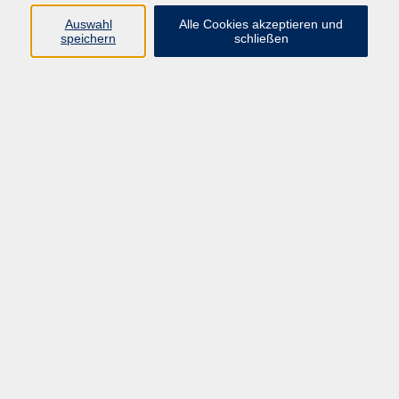
Auswahl
Alle Cookies akzeptieren und
Programm
speichern
schließen
Gesellschaft Geschichte
Arbeit Grundbildung
Sprachen Integration
Yogaschule
Bewegung Gesundheit
Kreativität Kunterbuntes
Reisen Rundgänge
Für Eltern und Kinder
Online-Angebote
Inhalte