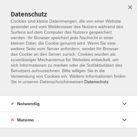
×
Datenschutz
Cookies sind kleine Datenmengen, die von einer Website
gesendet und vom Webbrowser des Nutzers während des
Surfens auf dem Computer des Nutzers gespeichert
Zum Hauptinhalt springen
werden. Ihr Browser speichert jede Nachricht in einer
kleinen Datei, die Cookie genannt wird. Wenn Sie eine
weitere Seite vom Server anfordern, sendet Ihr Browser
Der Kurs konnte nicht gefunden werden.
das Cookie an den Server zurück. Cookies wurden als
zuverlässiger Mechanismus für Websites entwickelt, um
sich Informationen zu merken oder die Surfaktivitäten des
Benutzers aufzuzeichnen. Bitte willigen Sie in die
Verwendung von Cookies ein. Weitere Informationen finden
Barrierefreiheit
Sie in unseren Datenschutzhinweisen.
Datenschutz
Impressum
AGB
Notwendig
Datenschutzerklärung
Widerrufsbelehrung
Matomo
Widerruf