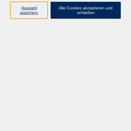
Auswahl
Alle Cookies akzeptieren und
Programm
speichern
schließen
Gesellschaft Geschichte
Arbeit Grundbildung
Sprachen Integration
Yogaschule
Bewegung Gesundheit
Kreativität Kunterbuntes
Reisen Rundgänge
Für Eltern und Kinder
Online-Angebote
Inhalte