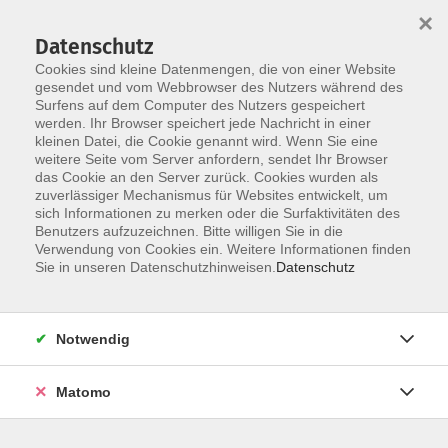
×
Datenschutz
Cookies sind kleine Datenmengen, die von einer Website
gesendet und vom Webbrowser des Nutzers während des
Surfens auf dem Computer des Nutzers gespeichert
Zum Hauptinhalt springen
werden. Ihr Browser speichert jede Nachricht in einer
kleinen Datei, die Cookie genannt wird. Wenn Sie eine
weitere Seite vom Server anfordern, sendet Ihr Browser
Der Kurs konnte nicht gefunden werden.
das Cookie an den Server zurück. Cookies wurden als
zuverlässiger Mechanismus für Websites entwickelt, um
sich Informationen zu merken oder die Surfaktivitäten des
Benutzers aufzuzeichnen. Bitte willigen Sie in die
Verwendung von Cookies ein. Weitere Informationen finden
Barrierefreiheit
Sie in unseren Datenschutzhinweisen.
Datenschutz
Impressum
AGB
Notwendig
Datenschutzerklärung
Widerrufsbelehrung
Matomo
Widerruf