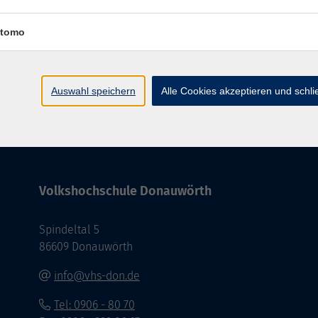
tomo
Auswahl speichern
Alle Cookies akzeptieren und schl
Barrierefreiheit
Impressum
AGB
Dat
Volkshochschule Donauwörth
Spindeltal 5
86609 Donauwörth
info@vhs-don.de
Tel: 0906 - 80 70