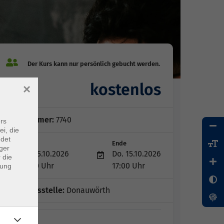
kostenlos
×
Gebühr
Kursnummer:
7740
rs
ei, die
ndet
Start
Ende
ger
Do. 15.10.2026
Do. 15.10.2026
 die
14:00 Uhr
17:00 Uhr
dung
Geschäftsstelle:
Donauwörth