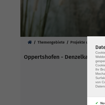
Sie sind hier:
Themengebiete
Projekte und Partne
Dat
Cookie
Oppertshofen - Denzelkapelle/
Webbr
gespei
Cookie
Ihr Br
Mechan
Surfak
von Co
Daten
No