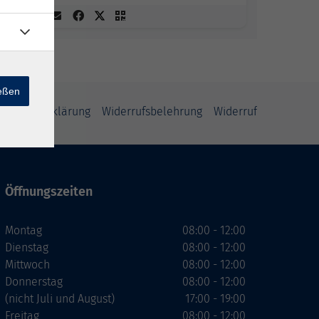
ießen
enschutzerklärung
Widerrufsbelehrung
Widerruf
Öffnungszeiten
Montag
08:00 - 12:00
Dienstag
08:00 - 12:00
Mittwoch
08:00 - 12:00
Donnerstag
08:00 - 12:00
(nicht Juli und August)
17:00 - 19:00
Freitag
08:00 - 12:00