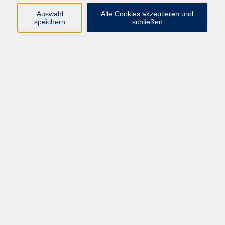
Auswahl
Alle Cookies akzeptieren und
Programm
speichern
schließen
Gesellschaft Geschichte
Arbeit Grundbildung
Sprachen Integration
Yogaschule
Bewegung Gesundheit
Kreativität Kunterbuntes
Reisen Rundgänge
Für Eltern und Kinder
Online-Angebote
Inhalte