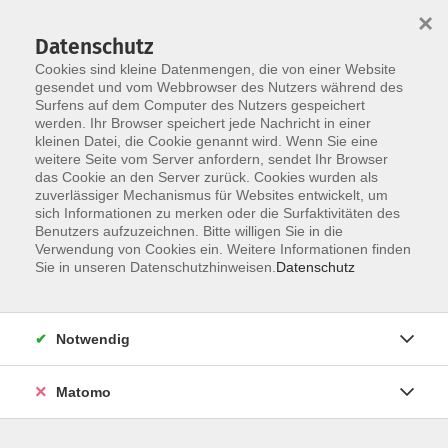
×
Datenschutz
Cookies sind kleine Datenmengen, die von einer Website
gesendet und vom Webbrowser des Nutzers während des
Surfens auf dem Computer des Nutzers gespeichert
Zum Hauptinhalt springen
werden. Ihr Browser speichert jede Nachricht in einer
kleinen Datei, die Cookie genannt wird. Wenn Sie eine
weitere Seite vom Server anfordern, sendet Ihr Browser
Der Kurs konnte nicht gefunden werden.
das Cookie an den Server zurück. Cookies wurden als
zuverlässiger Mechanismus für Websites entwickelt, um
sich Informationen zu merken oder die Surfaktivitäten des
Benutzers aufzuzeichnen. Bitte willigen Sie in die
Verwendung von Cookies ein. Weitere Informationen finden
Barrierefreiheit
Sie in unseren Datenschutzhinweisen.
Datenschutz
Impressum
AGB
Notwendig
Datenschutzerklärung
Widerrufsbelehrung
Matomo
Widerruf