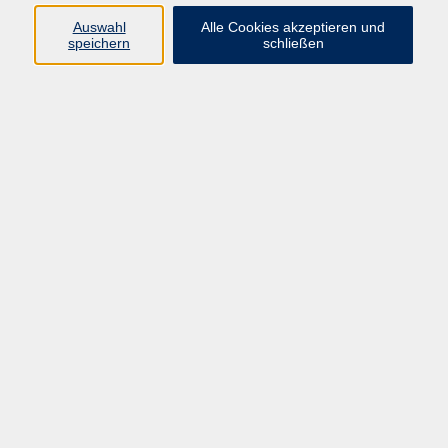
Auswahl
Alle Cookies akzeptieren und
Programm
speichern
schließen
Gesellschaft Geschichte
Arbeit Grundbildung
Sprachen Integration
Yogaschule
Bewegung Gesundheit
Kreativität Kunterbuntes
Reisen Rundgänge
Für Eltern und Kinder
Online-Angebote
Inhalte