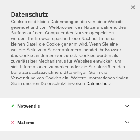
×
Datenschutz
Cookies sind kleine Datenmengen, die von einer Website
gesendet und vom Webbrowser des Nutzers während des
Surfens auf dem Computer des Nutzers gespeichert
Zum Hauptinhalt springen
werden. Ihr Browser speichert jede Nachricht in einer
kleinen Datei, die Cookie genannt wird. Wenn Sie eine
weitere Seite vom Server anfordern, sendet Ihr Browser
Der Kurs konnte nicht gefunden werden.
das Cookie an den Server zurück. Cookies wurden als
zuverlässiger Mechanismus für Websites entwickelt, um
sich Informationen zu merken oder die Surfaktivitäten des
Benutzers aufzuzeichnen. Bitte willigen Sie in die
Verwendung von Cookies ein. Weitere Informationen finden
Barrierefreiheit
Sie in unseren Datenschutzhinweisen.
Datenschutz
Impressum
AGB
Notwendig
Datenschutzerklärung
Widerrufsbelehrung
Matomo
Widerruf