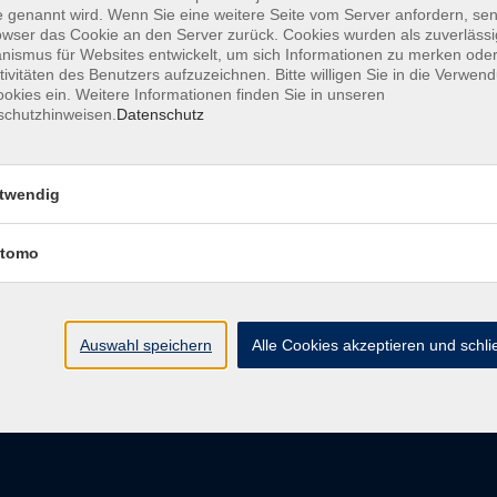
 genannt wird. Wenn Sie eine weitere Seite vom Server anfordern, se
owser das Cookie an den Server zurück. Cookies wurden als zuverlässi
ismus für Websites entwickelt, um sich Informationen zu merken oder
tivitäten des Benutzers aufzuzeichnen. Bitte willigen Sie in die Verwen
Barrierefreiheit
Impressum
AGB
Dat
okies ein. Weitere Informationen finden Sie in unseren
schutzhinweisen.
Datenschutz
twendig
Volkshochschule Donauwörth
tomo
Spindeltal 5
86609 Donauwörth
info@vhs-don.de
Auswahl speichern
Alle Cookies akzeptieren und schl
Tel: 0906 - 80 70
Fax: 0906 - 999 86 67