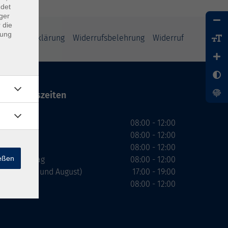
ndet
ger
 die
dung
enschutzerklärung
Widerrufsbelehrung
Widerruf
Öffnungszeiten
Montag
08:00 - 12:00
Dienstag
08:00 - 12:00
Mittwoch
08:00 - 12:00
ießen
Donnerstag
08:00 - 12:00
(nicht Juli und August)
17:00 - 19:00
Freitag
08:00 - 12:00