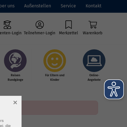
ber uns
Außenstellen
Service
Kontakt
enten-Login
Teilnehmer-Login
Merkzettel
Warenkorb
Reisen
Für Eltern und
Online-
Rundgänge
Kinder
Angebote
×
rs
ei, die