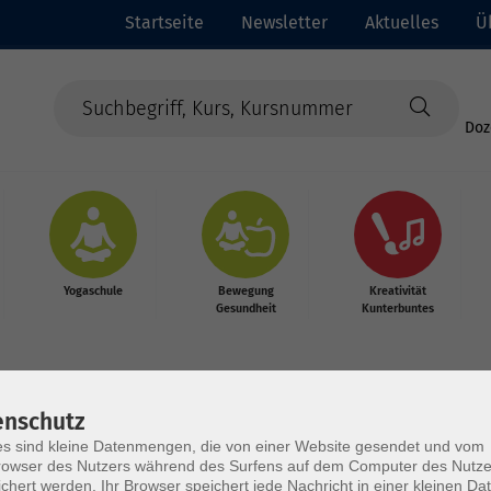
Startseite
Newsletter
Aktuelles
Ü
Doz
Yogaschule
Bewegung
Kreativität
Gesundheit
Kunterbuntes
enschutz
s sind kleine Datenmengen, die von einer Website gesendet und vom
owser des Nutzers während des Surfens auf dem Computer des Nutze
chert werden. Ihr Browser speichert jede Nachricht in einer kleinen Dat