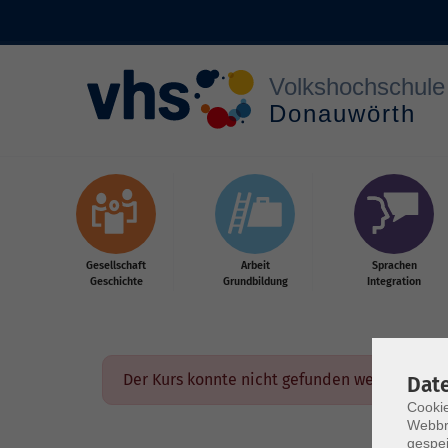
Zum Hauptinhalt springen
Gesellschaft
Arbeit
Sprachen
Geschichte
Grundbildung
Integration
Der Kurs konnte nicht gefunden werden.
Dat
Cookie
Webbr
gespei