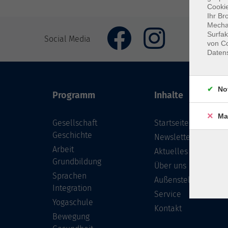
Cookie
Ihr Br
Mechan
Surfak
Social Media
von Co
Daten
No
Programm
Inhalte
Ma
Gesellschaft
Startseite
Geschichte
Newsletter
Arbeit
Aktuelles
Grundbildung
Über uns
Sprachen
Außenstellen
Integration
Service
Yogaschule
Kontakt
Bewegung