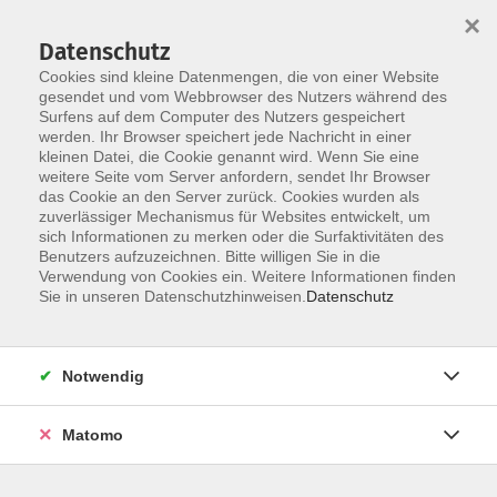
×
Datenschutz
Cookies sind kleine Datenmengen, die von einer Website
gesendet und vom Webbrowser des Nutzers während des
Surfens auf dem Computer des Nutzers gespeichert
Zum Hauptinhalt springen
werden. Ihr Browser speichert jede Nachricht in einer
kleinen Datei, die Cookie genannt wird. Wenn Sie eine
weitere Seite vom Server anfordern, sendet Ihr Browser
Der Kurs konnte nicht gefunden werden.
das Cookie an den Server zurück. Cookies wurden als
zuverlässiger Mechanismus für Websites entwickelt, um
sich Informationen zu merken oder die Surfaktivitäten des
Benutzers aufzuzeichnen. Bitte willigen Sie in die
Verwendung von Cookies ein. Weitere Informationen finden
Barrierefreiheit
Sie in unseren Datenschutzhinweisen.
Datenschutz
Impressum
AGB
Notwendig
Datenschutzerklärung
Widerrufsbelehrung
Matomo
Widerruf