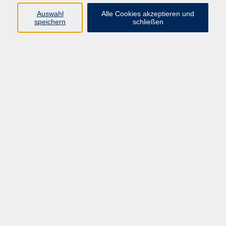
Auswahl
Alle Cookies akzeptieren und
Programm
speichern
schließen
Gesellschaft Geschichte
Arbeit Grundbildung
Sprachen Integration
Yogaschule
Bewegung Gesundheit
Kreativität Kunterbuntes
Reisen Rundgänge
Für Eltern und Kinder
Online-Angebote
Inhalte