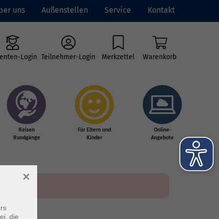
ber uns
Außenstellen
Service
Kontakt
enten-Login
Teilnehmer-Login
Merkzettel
Warenkorb
Reisen
Für Eltern und
Online-
Rundgänge
Kinder
Angebote
×
rs
ei, die