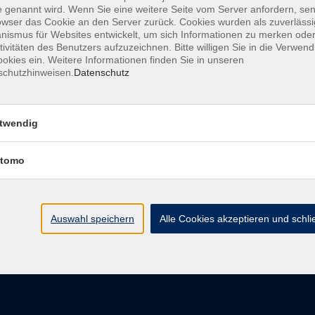
 genannt wird. Wenn Sie eine weitere Seite vom Server anfordern, se
owser das Cookie an den Server zurück. Cookies wurden als zuverlässi
ismus für Websites entwickelt, um sich Informationen zu merken oder
tivitäten des Benutzers aufzuzeichnen. Bitte willigen Sie in die Verwen
Barrierefreiheit
Impressum
AGB
Dat
okies ein. Weitere Informationen finden Sie in unseren
schutzhinweisen.
Datenschutz
twendig
Volkshochschule Donauwörth
tomo
Spindeltal 5
86609 Donauwörth
info@vhs-don.de
Auswahl speichern
Alle Cookies akzeptieren und schl
Tel: 0906 - 80 70
Fax: 0906 - 999 86 67