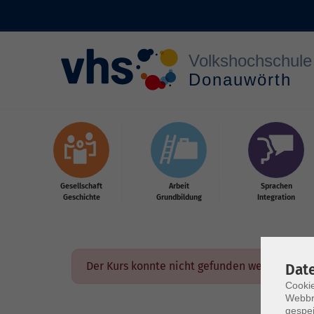
Zum Hauptinhalt springen
Gesellschaft
Arbeit
Sprachen
Geschichte
Grundbildung
Integration
Der Kurs konnte nicht gefunden werden.
Dat
Cookie
Webbr
gespei