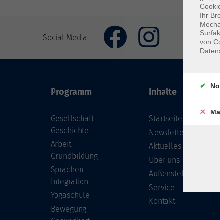
Cookie
Ihr Br
Mechan
Surfak
Social Media
von Co
Daten
No
Programm
Inhalte
Ma
Gesellschaft
Startseite
Geschichte
Newsletter
Arbeit
Aktuelles
Grundbildung
Über uns
Sprachen
Außenstellen
Integration
Service
Yogaschule
Kontakt
Bewegung