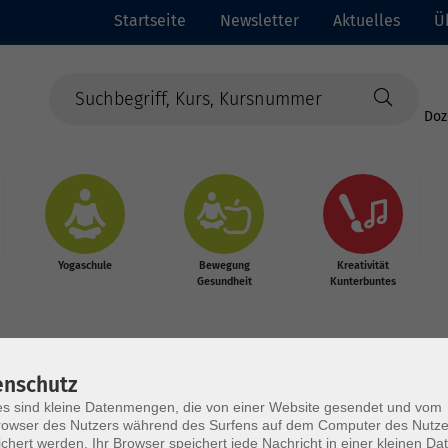
Startseite
Newsletter
Aktuelles
Ü
Doz
Yogaschule
Bewegung
Kreativität
Gesundheit
Kunterbuntes
enschutz
s sind kleine Datenmengen, die von einer Website gesendet und vom
owser des Nutzers während des Surfens auf dem Computer des Nutze
chert werden. Ihr Browser speichert jede Nachricht in einer kleinen Dat