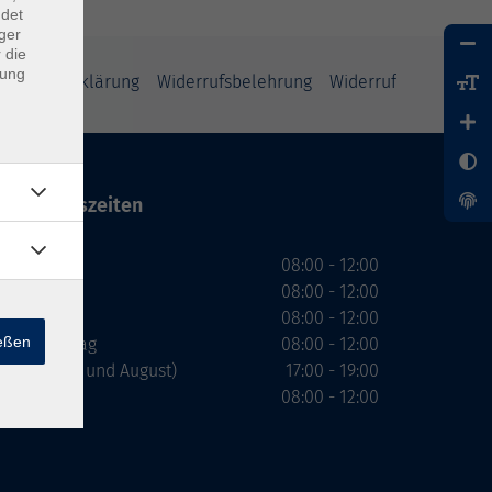
ndet
ger
 die
dung
enschutzerklärung
Widerrufsbelehrung
Widerruf
Öffnungszeiten
Montag
08:00 - 12:00
Dienstag
08:00 - 12:00
Mittwoch
08:00 - 12:00
ießen
Donnerstag
08:00 - 12:00
(nicht Juli und August)
17:00 - 19:00
Freitag
08:00 - 12:00