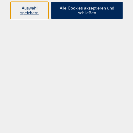
22 Kurse
Auswahl
Alle Cookies akzeptieren und
speichern
schließen
Themengebiete
22
Barrierefreiheit
Impressum
AGB
Datenschutzerklärung
Widerrufsbelehrung
Widerruf