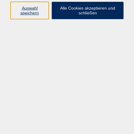
22 Kurse
Auswahl
Alle Cookies akzeptieren und
speichern
schließen
Themengebiete
22
Barrierefreiheit
Impressum
AGB
Datenschutzerklärung
Widerrufsbelehrung
Widerruf