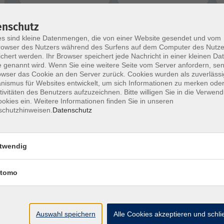
enschutz
nur buchbare
nur beginnende
s sind kleine Datenmengen, die von einer Website gesendet und vom
owser des Nutzers während des Surfens auf dem Computer des Nutze
mehr la
chert werden. Ihr Browser speichert jede Nachricht in einer kleinen Dat
 genannt wird. Wenn Sie eine weitere Seite vom Server anfordern, se
owser das Cookie an den Server zurück. Cookies wurden als zuverlässi
Keine passenden Kurse gefunden.
ismus für Websites entwickelt, um sich Informationen zu merken oder
tivitäten des Benutzers aufzuzeichnen. Bitte willigen Sie in die Verwen
okies ein. Weitere Informationen finden Sie in unseren
schutzhinweisen.
Datenschutz
twendig
Barrierefreiheit
Impressum
AGB
Dat
tomo
Volkshochschule Donauwörth
Auswahl speichern
Alle Cookies akzeptieren und schl