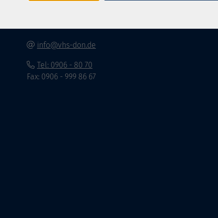
Spindeltal 5
86609 Donauwörth
info@vhs-don.de
Tel: 0906 - 80 70
Fax: 0906 - 999 86 67