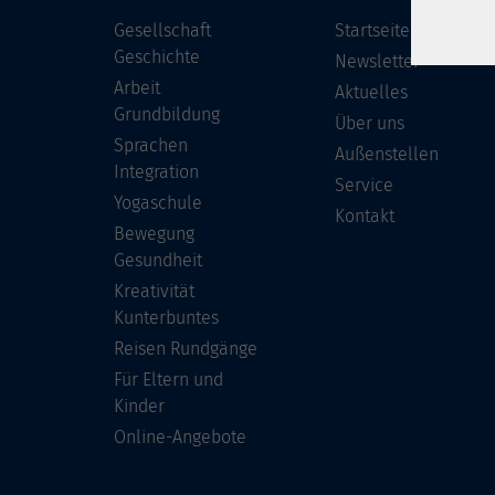
Gesellschaft
Startseite
Geschichte
Newsletter
Arbeit
Aktuelles
Grundbildung
Über uns
Sprachen
Außenstellen
Integration
Service
Yogaschule
Kontakt
Bewegung
Gesundheit
Kreativität
Kunterbuntes
Reisen Rundgänge
Für Eltern und
Kinder
Online-Angebote