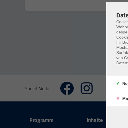
Dat
Cookie
Webbr
gespei
Cookie
Ihr Br
Mechan
Surfak
von Co
Daten
No
Social Media
Ma
Programm
Inhalte