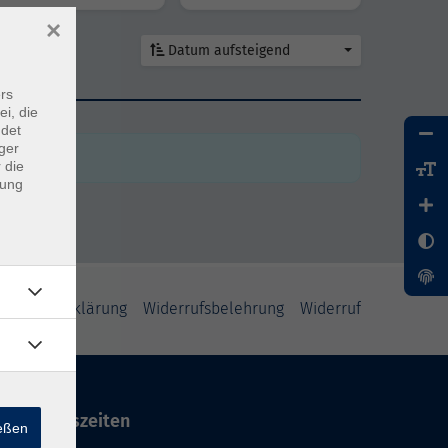
×
Datum aufsteigend
rs
den
ei, die
ndet
ger
 die
dung
enschutzerklärung
Widerrufsbelehrung
Widerruf
Öffnungszeiten
ießen