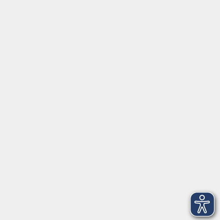
Über uns
Außenstellen
Service
Kontakt
Volkshochschule Donauwörth
Spindeltal 5
86609 Donauwörth
info@vhs-don.de
Tel: 0906 - 80 70
Fax: 0906 - 999 86 67