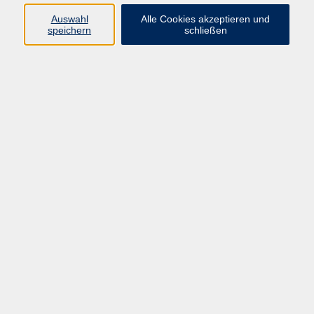
Auswahl
Alle Cookies akzeptieren und
Themengebiete
24
speichern
schließen
Barrierefreiheit
Impressum
AGB
Datenschutzerklärung
Widerrufsbelehrung
Widerruf
Programm