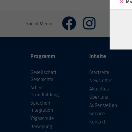
Ma
Social Media
Programm
Inhalte
Gesellschaft
Startseite
Geschichte
Newsletter
Arbeit
Aktuelles
Grundbildung
Über uns
Sprachen
Außenstellen
Integration
Service
Yogaschule
Kontakt
Bewegung