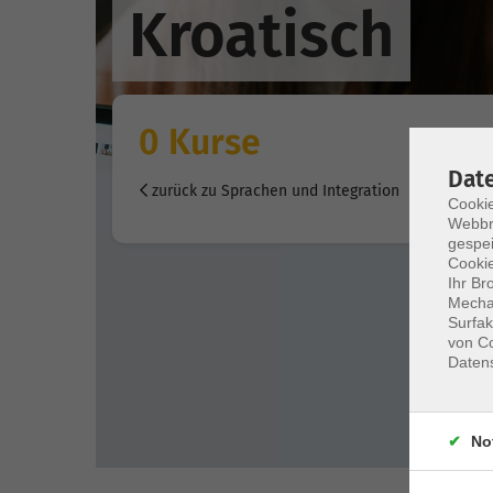
Kroatisch
0 Kurse
Dat
zurück zu Sprachen und Integration
Cookie
Webbr
gespei
Cookie
Ihr Br
Mechan
Surfak
von Co
Daten
No