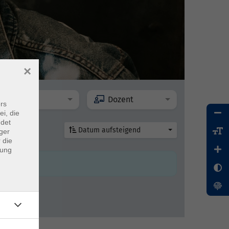
×
Ort
Dozent
rs
ei, die
ndet
Datum aufsteigend
ger
 die
dung