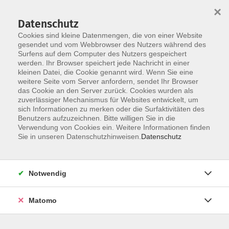
×
Datenschutz
Cookies sind kleine Datenmengen, die von einer Website
gesendet und vom Webbrowser des Nutzers während des
Surfens auf dem Computer des Nutzers gespeichert
Zum Hauptinhalt springen
werden. Ihr Browser speichert jede Nachricht in einer
kleinen Datei, die Cookie genannt wird. Wenn Sie eine
weitere Seite vom Server anfordern, sendet Ihr Browser
das Cookie an den Server zurück. Cookies wurden als
Reisen und Rundgänge
zuverlässiger Mechanismus für Websites entwickelt, um
sich Informationen zu merken oder die Surfaktivitäten des
Benutzers aufzuzeichnen. Bitte willigen Sie in die
Verwendung von Cookies ein. Weitere Informationen finden
Sie in unseren Datenschutzhinweisen.
Datenschutz
2 Kurse
Notwendig
zurück zu Themengebiete
Matomo
Kurse nach Themen
Mehrtägige Studienreisen
2