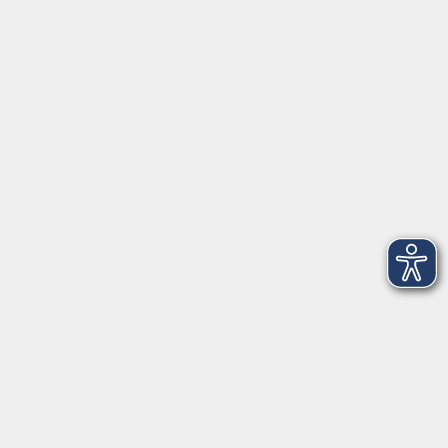
Volkshochschule Donauwörth
Spindeltal 5
86609 Donauwörth
info@vhs-don.de
Tel: 0906 - 80 70
Fax: 0906 - 999 86 67
Öffnungszeiten
Montag
08:00 - 12:00
Dienstag
08:00 - 12:00