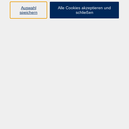
Auswahl
Alle Cookies akzeptieren und
speichern
schließen
Ergebnisse filtern
Norwegen: Mit Hurtigruten und Lofoten
Mo. 07.09.2026 00:00
Kairo und Alexandria - Besuch des neuen
ägyptischen Museums
So. 08.11.2026 00:00