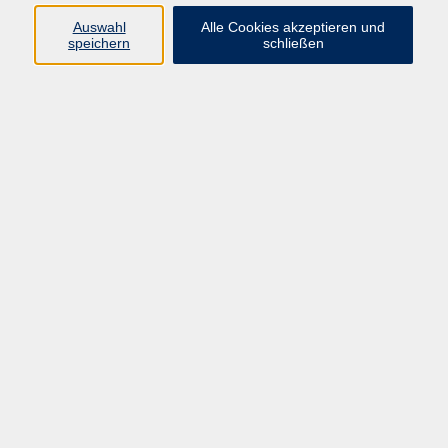
(siehe auch allgemeine
Geschäftsbedingungen).
Auswahl
Alle Cookies akzeptieren und
speichern
schließen
Ergebnisse filtern
Keine passenden Kurse gefunden.
Barrierefreiheit
Impressum
AGB
Datenschutzerklärung