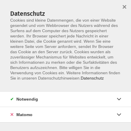
×
Datenschutz
Cookies sind kleine Datenmengen, die von einer Website
gesendet und vom Webbrowser des Nutzers während des
Surfens auf dem Computer des Nutzers gespeichert
Zum Hauptinhalt springen
werden. Ihr Browser speichert jede Nachricht in einer
kleinen Datei, die Cookie genannt wird. Wenn Sie eine
weitere Seite vom Server anfordern, sendet Ihr Browser
das Cookie an den Server zurück. Cookies wurden als
Kreativität und Kunterbuntes
zuverlässiger Mechanismus für Websites entwickelt, um
sich Informationen zu merken oder die Surfaktivitäten des
Benutzers aufzuzeichnen. Bitte willigen Sie in die
Verwendung von Cookies ein. Weitere Informationen finden
Sie in unseren Datenschutzhinweisen.
Datenschutz
0 Kurse
Notwendig
zurück zu Themengebiete
Matomo
Materialgebühren werden von den VHS-
Kursleitern in eigener Verantwortung erhoben