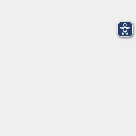
info@vhs-don.de
Tel: 0906 - 80 70
Fax: 0906 - 999 86 67
Öffnungszeiten
Montag
08:00 - 12:00
Dienstag
08:00 - 12:00
Mittwoch
08:00 - 12:00
Donnerstag
08:00 - 12:00
(nicht Juli und August)
17:00 - 19:00
Freitag
08:00 - 12:00