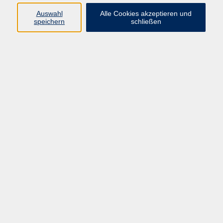
Auswahl
Alle Cookies akzeptieren und
Programm
speichern
schließen
Gesellschaft Geschichte
Arbeit Grundbildung
Sprachen Integration
Yogaschule
Bewegung Gesundheit
Kreativität Kunterbuntes
Reisen Rundgänge
Für Eltern und Kinder
Online-Angebote
Inhalte