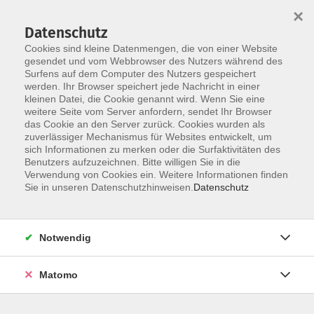
×
Datenschutz
Cookies sind kleine Datenmengen, die von einer Website
gesendet und vom Webbrowser des Nutzers während des
Surfens auf dem Computer des Nutzers gespeichert
Zum Hauptinhalt springen
werden. Ihr Browser speichert jede Nachricht in einer
kleinen Datei, die Cookie genannt wird. Wenn Sie eine
weitere Seite vom Server anfordern, sendet Ihr Browser
Der Kurs konnte nicht gefunden werden.
das Cookie an den Server zurück. Cookies wurden als
zuverlässiger Mechanismus für Websites entwickelt, um
sich Informationen zu merken oder die Surfaktivitäten des
Benutzers aufzuzeichnen. Bitte willigen Sie in die
Verwendung von Cookies ein. Weitere Informationen finden
Barrierefreiheit
Sie in unseren Datenschutzhinweisen.
Datenschutz
Impressum
AGB
Notwendig
Datenschutzerklärung
Widerrufsbelehrung
Matomo
Widerruf