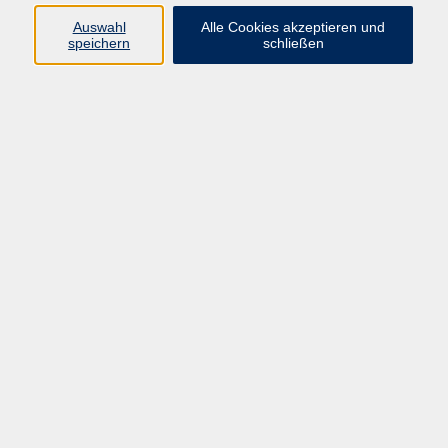
Auswahl
Alle Cookies akzeptieren und
speichern
schließen
Ergebnisse filtern
Keine passenden Kurse gefunden.
Barrierefreiheit
Impressum
AGB
Datenschutzerklärung
Widerrufsbelehrung
Widerruf