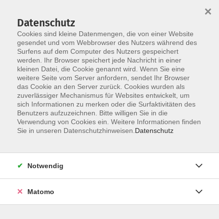
×
Datenschutz
Cookies sind kleine Datenmengen, die von einer Website
gesendet und vom Webbrowser des Nutzers während des
Surfens auf dem Computer des Nutzers gespeichert
Zum Hauptinhalt springen
werden. Ihr Browser speichert jede Nachricht in einer
kleinen Datei, die Cookie genannt wird. Wenn Sie eine
weitere Seite vom Server anfordern, sendet Ihr Browser
das Cookie an den Server zurück. Cookies wurden als
Bewegung und Gesundheit
zuverlässiger Mechanismus für Websites entwickelt, um
sich Informationen zu merken oder die Surfaktivitäten des
Benutzers aufzuzeichnen. Bitte willigen Sie in die
Verwendung von Cookies ein. Weitere Informationen finden
Sie in unseren Datenschutzhinweisen.
Datenschutz
3 Kurse
Notwendig
zurück zu Themengebiete
Matomo
Kurse nach Themen
Yoga
3