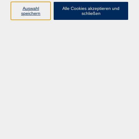
Auswahl
Alle Cookies akzeptieren und
speichern
schließen
Keine passenden Kurse gefunden.
Barrierefreiheit
Impressum
AGB
Datenschutzerklärung
Widerrufsbelehrung
Widerruf
Programm