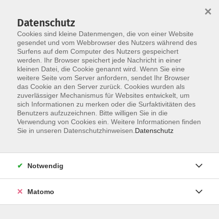
×
Datenschutz
Cookies sind kleine Datenmengen, die von einer Website
gesendet und vom Webbrowser des Nutzers während des
Surfens auf dem Computer des Nutzers gespeichert
Zum Hauptinhalt springen
Sie sind hier:
werden. Ihr Browser speichert jede Nachricht in einer
AGB
kleinen Datei, die Cookie genannt wird. Wenn Sie eine
weitere Seite vom Server anfordern, sendet Ihr Browser
das Cookie an den Server zurück. Cookies wurden als
AGB
zuverlässiger Mechanismus für Websites entwickelt, um
sich Informationen zu merken oder die Surfaktivitäten des
Allgemeine Geschäftsbedingungen der Vhs
Benutzers aufzuzeichnen. Bitte willigen Sie in die
Donauwörth e.V. (AGB)
Verwendung von Cookies ein. Weitere Informationen finden
Sie in unseren Datenschutzhinweisen.
Datenschutz
Zustandekommen des Vertrages:
Notwendig
Die Teilnahme an Kursen und Reisen ist für jeden nur
Matomo
nach vorheriger Anmeldung (Anschrift, Telefon,
Kurs-/Reisetitel, Bankkonto und Bankleitzahl) und nach
Annahme durch die VHS möglich. Die Anmeldungen