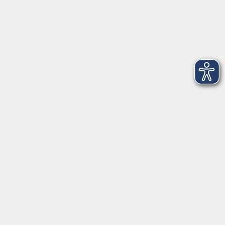
Startseite
Newsletter
Aktuelles
Über uns
Außenstellen
Service
Kontakt
Volkshochschule Donauwörth
Spindeltal 5
86609 Donauwörth
info@vhs-don.de
Tel: 0906 - 80 70
Fax: 0906 - 999 86 67