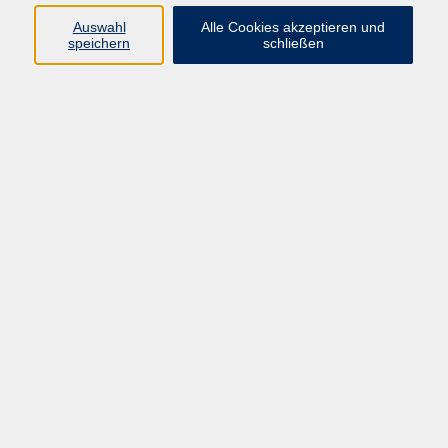
Auswahl
Alle Cookies akzeptieren und
speichern
schließen
Buchdorf
Gründung 2023
Bisheriger Schirmherr: Walter Grob
Schirmherr:
Benjamin Hertle